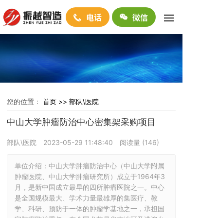
电话
微信
您的位置：
首页 >>
部队\医院
中山大学肿瘤防治中心密集架采购项目
部队\医院
2023-05-29 11:48:40
阅读量 (
146
)
单位介绍：中山大学肿瘤防治中心（中山大学附属
肿瘤医院、中山大学肿瘤研究所）成立于1964年3
月，是新中国成立最早的四所肿瘤医院之一。中心
是全国规模最大、学术力量最雄厚的集医疗、教
学、科研、预防于一体的肿瘤学基地之一，承担国