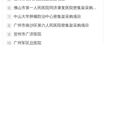
佛山市第一人民医院同济康复医院密集架采购项
6
目
中山大学肿瘤防治中心密集架采购项目
7
广州市南沙区第六人民医院密集架采购项目
8
贺州市广济医院
9
广州军区总医院
10
广东振越智能家具有限公司
地址：广州市白云区江高镇江村古楼工区东巷20号
电话：020-37431808
13826293157
邮箱：2912247305@qq.com