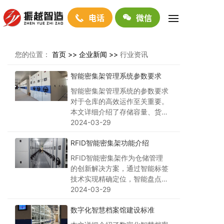
电话
微信
您的位置：
首页 >>
企业新闻 >>
行业资讯
智能密集架管理系统参数要求
智能密集架管理系统的参数要求
对于仓库的高效运作至关重要。
本文详细介绍了存储容量、货物
吞吐量、货架高度和宽度、货架
2024-03-29
结构和材料以及智能技术支持等
RFID智能密集架功能介绍
方面的参数要求，旨在帮助读者
更好地选择适合自己的智能密集
RFID智能密集架作为仓储管理
架管理系统，提升仓库的存储能
的创新解决方案，通过智能标签
力、作业效率和管理水平。让仓
技术实现精确定位，智能盘点功
库在激烈的市场竞争中脱颖而
能提升盘点效率，并配备智能报
2024-03-29
出。
警系统保护货物安全，通过智能
数字化智慧档案馆建设标准
管理软件提供全面数据分析。投
资RFID智能密集架将极大提升