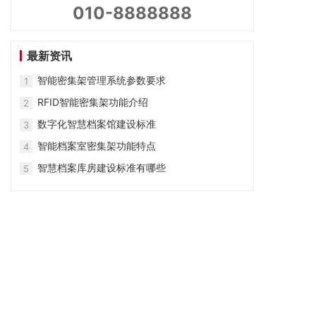
010-8888888
最新资讯
智能密集架管理系统参数要求
1
RFID智能密集架功能介绍
2
数字化智慧档案馆建设标准
3
智能档案室密集架功能特点
4
智慧档案库房建设标准有哪些
5
广东振越智能家具有限公司
地址：广州市白云区江高镇江村古楼工区东巷20号
电话：020-37431808
13826293157
邮箱：2912247305@qq.com