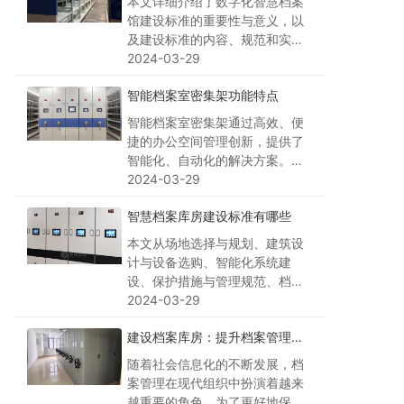
本文详细介绍了数字化智慧档案
运营效率，提高企业的竞争力。
馆建设标准的重要性与意义，以
及建设标准的内容、规范和实施
方法。通过制定科学、合理的建
2024-03-29
设标准，可以提升档案管理效率
智能档案室密集架功能特点
和质量，推动档案管理现代化。
阅读本文可以更好地了解数字化
智能档案室密集架通过高效、便
智慧档案馆建设标准，并在实际
捷的办公空间管理创新，提供了
工作中加以运用。
智能化、自动化的解决方案。其
功能特点包括强大的存储能力、
2024-03-29
高度的自动化和智能化水平、出
智慧档案库房建设标准有哪些
色的安全性能，以及环保节能的
特点。这项创新将提高工作效
本文从场地选择与规划、建筑设
率、保障档案的安全性，并符合
计与设备选购、智能化系统建
可持续发展的要求。
设、保护措施与管理规范、档案
资源整合与利用等多个方面解析
2024-03-29
了智慧档案库房建设的标准。通
建设档案库房：提升档案管理水
过合理的步骤与考量，可以打造
平与效率
一座高效、安全、智能的智慧档
随着社会信息化的不断发展，档
案库房，为企业的发展提供强有
案管理在现代组织中扮演着越来
力的支持。
越重要的角色。为了更好地保