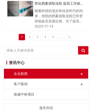
简化档案借取流程 提高工作效
青睐。本文将深入探讨移动密集
率 - 瞄准未来的智能解决方案
柜的特点、应用和优势，以帮助
随着科技的进步和信息时代的到
您更好地了解这一高效的文件管
来，传统的档案借取流程已经变
理工具。
得低效且容易出错。为了提高工
作效率并确保信息的安全性，现
2023-11-13
代企业有必要采用简化档案借取
流程的智能解决方案。本文将探
1
2
3
4
5
...
讨如何利用新兴的技术来优化档
案借取流程，实现工作效率的提
升。
资讯中心
+
企业新闻
+
客户案例
振越中标项目
服务热线