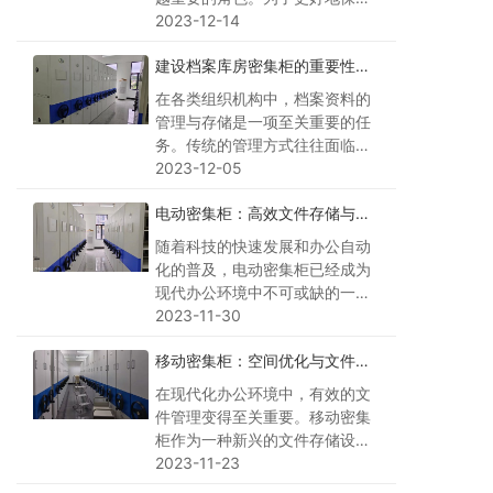
存、管理和利用档案资料，建设
2023-12-14
一个高效、安全、便捷的档案库
建设档案库房密集柜的重要性与
房至关重要。本文将探讨建设档
应用
案库房的意义、规划要素、藏品
在各类组织机构中，档案资料的
管理、消防安全、卫生设施以及
管理与存储是一项至关重要的任
监控设备等方面的内容，以提升
务。传统的管理方式往往面临空
档案管理的整体水平和工作效
间利用率低、查找困难等问题。
2023-12-05
率。
为了提高档案管理的效率和便利
电动密集柜：高效文件存储与管
性，建设档案库房密集柜成为了
理的新革命
一种趋势。本文将探讨档案库房
随着科技的快速发展和办公自动
密集柜的优势、种类、设计原
化的普及，电动密集柜已经成为
则、使用方法以及案例分析，以
现代办公环境中不可或缺的一部
展示其重要的应用价值。
分。这种高效的存储设备以其独
2023-11-30
特的优势和应用价值，正在改变
移动密集柜：空间优化与文件管
着人们对于文件资料存储和管理
理的完美结合
的方式。本文将深入探讨电动密
在现代化办公环境中，有效的文
集柜的特点、应用场景以及维护
件管理变得至关重要。移动密集
保养，帮助您更好地了解这一革
柜作为一种新兴的文件存储设
命性的存储工具。
备，以其独特的优势和功能，正
2023-11-23
逐渐受到越来越多企业和机构的