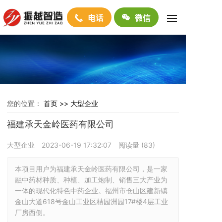
电话
微信
您的位置：
首页 >>
大型企业
福建承天金岭医药有限公司
大型企业
2023-06-19 17:32:07
阅读量 (
83
)
本项目用户为福建承天金岭医药有限公司，是一家
融中药材种质、种植、加工炮制、销售三大产业为
一体的现代化特色中药企业。福州市仓山区建新镇
金山大道618号金山工业区桔园洲园17#楼4层工业
厂房西侧。