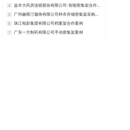
益丰大药房连锁股份有限公司-智能密集架合作案
4
例
广州赫斯汀服饰有限公司样衣存储密集架采购项
5
目
珠江电影集团有限公司档案架合作案例
6
广东一方制药有限公司手动密集架案例
7
Main Power Hydraulics Machinery Co.
8
福建承天金岭医药有限公司
9
广东莱博士教育设备有限公司
10
广东振越智能家具有限公司
地址：广州市白云区江高镇江村古楼工区东巷20号
电话：020-37431808
13826293157
邮箱：2912247305@qq.com