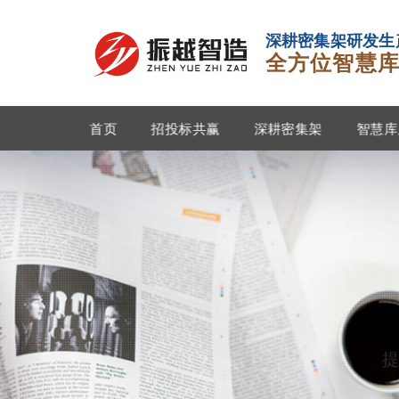
深耕
密集
架研发生产
全方位智慧
首页
招投标共赢
深耕密集架
智慧库