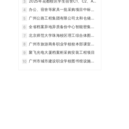
2025年花都校区学生宿舍C1、C2、A栋
3
示
45间修缮改造房家具采购结果公告
办公、宿舍等家具一批采购项目中标
4
（成交）结果公告
广州公路工程集团有限公司太和仓储一
5
期项目密集架采购项目
全省档案异地异质备份中心智能密集架
6
采购项目
北京师范大学珠海校区理工综合体图书
7
馆钢制密集架、书架等采购项目
广州市旅游商务职业学校校本部课室书
8
包柜采购项目
聚飞光电大厦档案柜采购安装工程项目
9
广州市城市建设职业学校图书馆设施设
10
备购置项目(二次)