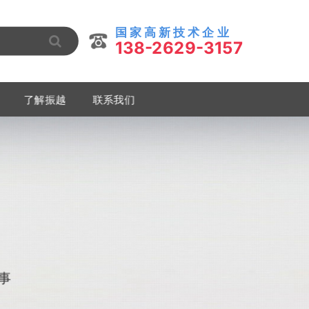
国 家 高 新 技 术 企 业
138-2629-3157
了解振越
联系我们
事